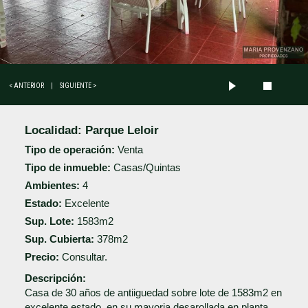
< ANTERIOR
|
SIGUIENTE >
Localidad:
Parque Leloir
Tipo de operación:
Venta
Tipo de inmueble:
Casas/Quintas
Ambientes:
4
Estado:
Excelente
Sup. Lote:
1583m2
Sup. Cubierta:
378m2
Precio:
Consultar.
Descripción:
Casa de 30 años de antiiguedad sobre lote de 1583m2 en
excelente estado, en su mayoria desarollada en planta